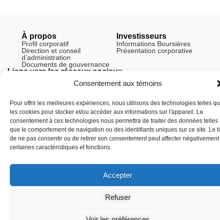
À propos
Investisseurs
Profil corporatif
Informations Boursières
Direction et conseil
Présentation corporative
d’administration
Documents de gouvernance
Liens vers les réseaux sociaux
Consentement aux témoins
Pour offrir les meilleures expériences, nous utilisons des technologies telles q
les cookies pour stocker et/ou accéder aux informations sur l'appareil. Le
© Copyright 2026 Arianne Phosphate – Tous droits réservés.
consentement à ces technologies nous permettra de traiter des données telles
Conçu et alimenté par
Global One Media
.
que le comportement de navigation ou des identifiants uniques sur ce site. Le fa
de ne pas consentir ou de retirer son consentement peut affecter négativement
certaines caractéristiques et fonctions.
Accepter
Refuser
Voir les préférences