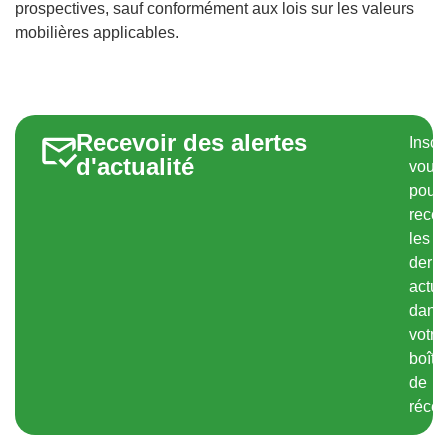
prospectives, sauf conformément aux lois sur les valeurs
mobilières applicables.
Recevoir des alertes
Inscr
d'actualité
vous
pour
recev
les
derni
actua
dans
votre
boîte
de
récep