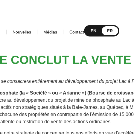
EN
FR
r
Nouvelles
Médias
Contact
 CONCLUT LA VENTE 
e se consacrera entièrement au développement du projet Lac à 
osphate (la « Société » ou « Arianne ») (Bourse de crois
acre au développement du projet de mine de phosphate au Lac 
actifs non stratégiques situés à la Baie-James, au Québec, à M
 chacune des propriétés en contrepartie de l'émission de 15 000 
ttente ou restriction de vente des actions ordinaires.
 notre stratégie de concentrer tous nos efforts en vue d'accélé