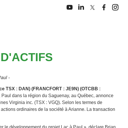
D'ACTIFS
Paul -
sance TSX : DAN) (FRANCFORT : JE9N) (OTCBB :
à Paul dans la région du Saguenay, au Québec, annonce
ines Virginia inc. (TSX : VGQ). Selon les termes de
actions ordinaires de la société à Arianne. La transaction
rer le développement du projet Lac à Paul », déclare Brian