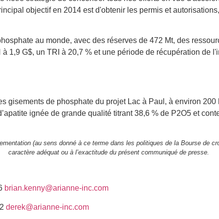
ncipal objectif en 2014 est d'obtenir les permis et autorisations
e phosphate au monde, avec des réserves de 472 Mt, des ressour
à 1,9 G$, un TRI à 20,7 % et une période de récupération de l'i
es gisements de phosphate du projet Lac à Paul, à environ 20
apatite ignée de grande qualité titrant 38,6 % de P2O5 et con
lementation (au sens donné à ce terme dans les politiques de la Bourse de cr
caractère adéquat ou à l’exactitude du présent communiqué de presse.
36
brian.kenny@arianne-inc.com
72
derek@arianne-inc.com