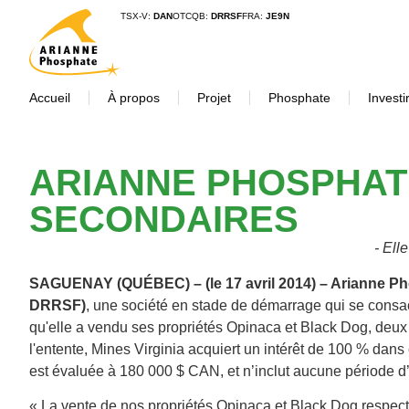
TSX-V:
DAN
OTCQB:
DRRSF
FRA:
JE9N
Accueil
À propos
Projet
Phosphate
Investi
ARIANNE PHOSPHATE
SECONDAIRES
- Ell
SAGUENAY (QUÉBEC) – (le 17 avril 2014) – Arianne Ph
DRRSF)
, une société en stade de démarrage qui se cons
qu'elle a vendu ses propriétés Opinaca et Black Dog, deux 
l'entente, Mines Virginia acquiert un intérêt de 100 % dans
est évaluée à 180 000 $ CAN, et n’inclut aucune période d’a
« La vente de nos propriétés Opinaca et Black Dog respecte