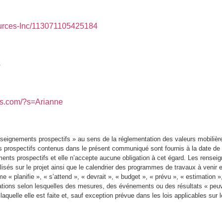
urces-Inc/113071105425184
s
ws.com/?s=Arianne
seignements prospectifs » au sens de la réglementation des valeurs mobilièr
prospectifs contenus dans le présent communiqué sont fournis à la date de cel
nements prospectifs et elle n’accepte aucune obligation à cet égard. Les ren
isés sur le projet ainsi que le calendrier des programmes de travaux à venir et
planifie », « s’attend », « devrait », « budget », « prévu », « estimation », «
tions selon lesquelles des mesures, des événements ou des résultats « peuvent
laquelle elle est faite et, sauf exception prévue dans les lois applicables sur l