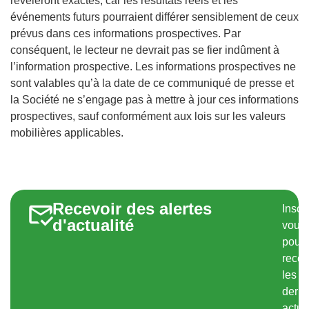
révéleront exactes, car les résultats réels et les
événements futurs pourraient différer sensiblement de ceux
prévus dans ces informations prospectives. Par
conséquent, le lecteur ne devrait pas se fier indûment à
l’information prospective. Les informations prospectives ne
sont valables qu’à la date de ce communiqué de presse et
la Société ne s’engage pas à mettre à jour ces informations
prospectives, sauf conformément aux lois sur les valeurs
mobilières applicables.
Recevoir des alertes
Inscr
d'actualité
vous
pour
recev
les
derni
actua