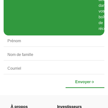
dans
votre
boîte
de
récep
Envoyer
À propos
Investisseurs