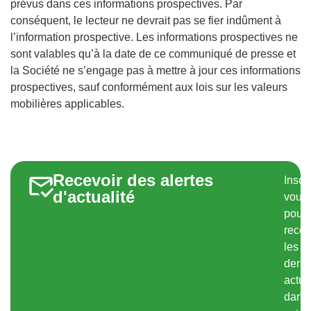
prévus dans ces informations prospectives. Par
conséquent, le lecteur ne devrait pas se fier indûment à
l’information prospective. Les informations prospectives ne
sont valables qu’à la date de ce communiqué de presse et
la Société ne s’engage pas à mettre à jour ces informations
prospectives, sauf conformément aux lois sur les valeurs
mobilières applicables.
Recevoir des alertes
Inscr
d'actualité
vous
pour
recev
les
derni
actua
dans