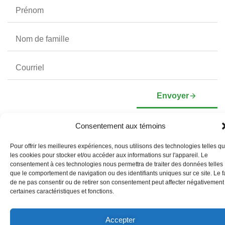
Envoyer
Consentement aux témoins
Pour offrir les meilleures expériences, nous utilisons des technologies telles q
À propos
Investisseurs
Profil corporatif
Informations Boursières
les cookies pour stocker et/ou accéder aux informations sur l'appareil. Le
Direction et conseil
Présentation corporative
consentement à ces technologies nous permettra de traiter des données telles
d’administration
que le comportement de navigation ou des identifiants uniques sur ce site. Le fa
Documents de gouvernance
de ne pas consentir ou de retirer son consentement peut affecter négativement
Liens vers les réseaux sociaux
certaines caractéristiques et fonctions.
Accepter