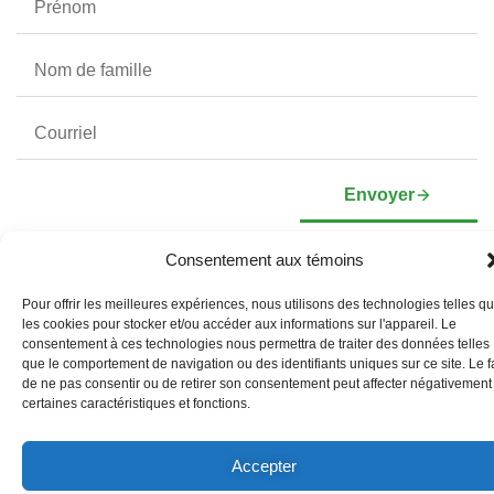
Envoyer
Consentement aux témoins
Pour offrir les meilleures expériences, nous utilisons des technologies telles q
À propos
Investisseurs
les cookies pour stocker et/ou accéder aux informations sur l'appareil. Le
Profil corporatif
Informations Boursières
Direction et conseil
Présentation corporative
consentement à ces technologies nous permettra de traiter des données telles
d’administration
que le comportement de navigation ou des identifiants uniques sur ce site. Le fa
Documents de gouvernance
de ne pas consentir ou de retirer son consentement peut affecter négativement
Liens vers les réseaux sociaux
certaines caractéristiques et fonctions.
Accepter
© Copyright 2026 Arianne Phosphate – Tous droits réservés.